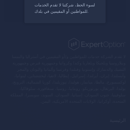
لسوء الحظ، شركتنا لا تقدم الخدمات
سجل الآن
للمواطنين أو المقيمين في بلدك.
لا تقدم الشركة خدمات للمواطنين و/أو المقيمين في أستراليا والنمسا
وبيلاروسيا وبلجيكا وبلغاريا وكندا وكرواتيا وجمهورية قبرص وجمهورية
التشيك والدنمارك وإستونيا وفنلندا وفرنسا وألمانيا واليونان والمجر
وأيسلندا، إيران، أيرلندا، إسرائيل، إيطاليا، لاتفيا، ليختنشتاين، ليتوانيا،
لوكسمبورغ، مالطا، ميانمار، هولندا، نيوزيلندا، كوريا الشمالية، النرويج،
بولندا، البرتغال، بورتوريكو، رومانيا، روسيا، سنغافورة، سلوفاكيا،
سلوفينيا، جنوب السودان، إسبانيا، السودان، السويد، سويسرا، المملكة
المتحدة، أوكرانيا، الولايات المتحدة الأمريكية، اليمن.
الرئيسية