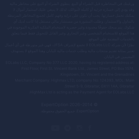
ورغبتك في المخاطرة قبل الشراء أو البيع. ينطوي الشراء أو البيع على مخاطر مالية
وقد يؤدي إلى خسارة جزئية أو كاملة لأموالك، لذلك لا ينبغي عليك استثمار أموال لا
يمكنك تحمل خسارتها. يجب أن تكون على دراية وفهم كامل لجميع المخاطر المرتبطة
بالتداول والاستثمار، وطلب المشورة من مستشار مالي مستقل إذا كانت لديك أي
شكوك. يتم منحك حقوقًا محدودة وغير حصرية لاستخدام الملكية الفكرية الموجودة في
هذا الموقع للاستخدام الشخصي وغير التجاري وغير القابل للتحويل فقط فيما يتعلق
بالخدمات المقدمة على الموقع.
نظرًا لأن شركة EOLabs LLC لا تخضع لإشراف JFSA، فهي غير متورطة في أي أعمال
تعتبر بمثابة تقديم منتجات مالية وطلب خدمات مالية لليابان وهذا الموقع لا يستهدف
المقيمين في اليابان.
EOLabs LLC, Company No 377 LLC 2020, having its registered address at:
First Floor, First St. Vincent Bank Ltd., James Street, PO Box 1574,
Kingstown, St. Vincent and the Grenadines.
Merchant Company: Highmax LTD, company No: 124393, MOL: Main
Street 5-9, Gibraltar, GX11 1AA, Gibraltar.
HighMax Ltd is acting as the Payment Agent for EOLabs LLC.
ExpertOption
2026
© 2014–
ExpertOption
. جميع الحقوق محفوظة.