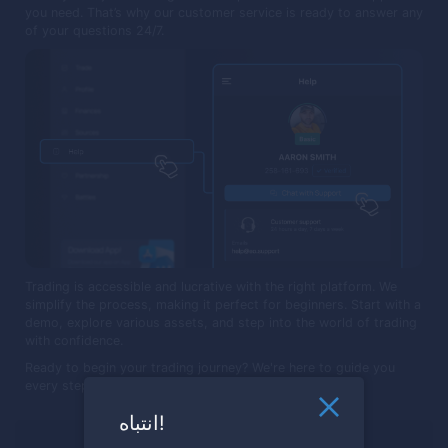
you need. That’s why our customer service is ready to answer any
of your questions 24/7.
Trading is accessible and lucrative with the right platform. We
simplify the process, making it perfect for beginners. Start with a
demo, explore various assets, and step into the world of trading
with confidence.
Ready to begin your trading journey? We're here to guide you
every step of the way.
انتباه!
مستعد للتداول؟